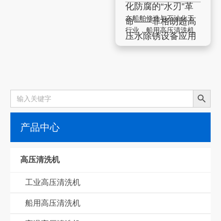
化防腐的“水刃”革
在船舶修造与石油化工
命——菲格朗超高
行业，船用高压清洗机
压水除锈设备应用
除锈作业长期是一道“两
解析
难”的工序。传统喷砂除
锈虽然效率……
搜索按钮
Search
for:
产品中心
高压清洗机
工业高压清洗机
船用高压清洗机