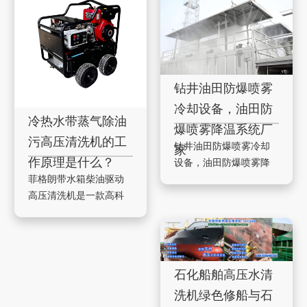
钻井油田防爆喷雾
冷却设备，油田防
冷热水带蒸气除油
爆喷雾降温系统厂
污高压清洗机的工
钻井油田防爆喷雾冷却
家
作原理是什么？
设备，油田防爆喷雾降
温系统厂家 广州菲格朗
菲格朗带水箱柴油驱动
防爆喷雾冷却系统：为
高压清洗机是一款高科
石油钻井……
技定制工业级冷热水清
洗设备。它搭载了强劲
的大功率柴油……
石化船舶高压水清
洗机绿色修船与石