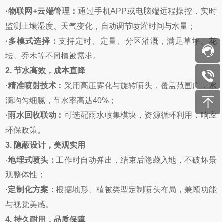
·
物联网+
云端管理：
通过手机APP或电脑端远程操控，实时
监测土壤湿度、天气变化，自动调节喷灌时间与水量；
·
多模式选择：
支持定时、定量、分区灌溉，满足草坪、花
坛、乔木等不同植被需求。
2.
节水高效，成本直降
·
精准喷射技术：
采用高压雾化与旋转喷头，覆盖范围广，水
滴均匀细腻，节水率高达40%；
·
雨水回收联动：
可选配雨水收集模块，资源循环利用，响应
环保政策。
3.
隐蔽设计，美观实用
·
地埋式喷头：
工作时自动弹出，结束后隐藏入地，不破坏景
观整体性；
·
定制化方案：
根据地形、植被类型定制喷头布局，兼顾功能
与视觉美感。
4.
持久耐用，品质保障