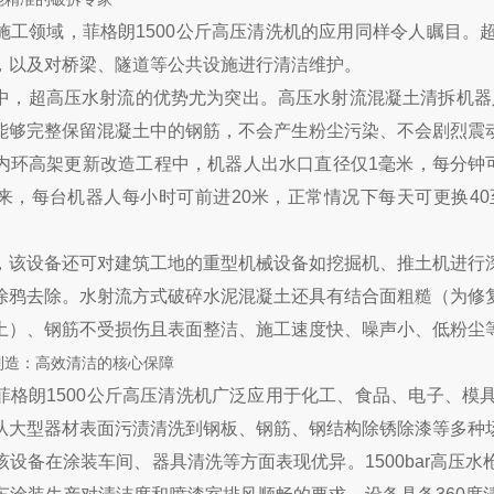
施工领域，菲格朗1500公斤高压清洗机的应用同样令人瞩目。
，以及对桥梁、隧道等公共设施进行清洁维护。
中，超高压水射流的优势尤为突出。高压水射流混凝土清拆机器人作
能够完整保留混凝土中的钢筋，不会产生粉尘污染、不会剧烈震
内环高架更新改造工程中，机器人出水口直径仅1毫米，每分钟可
来，每台机器人每小时可前进20米，正常情况下每天可更换40
，该设备还可对建筑工地的重型机械设备如挖掘机、推土机进行
涂鸦去除。水射流方式破碎水泥混凝土还具有结合面粗糙（为修
土）、钢筋不受损伤且表面整洁、施工速度快、噪声小、低粉尘
制造：高效清洁的核心保障
菲格朗1500公斤高压清洗机广泛应用于化工、食品、电子、模
从大型器材表面污渍清洗到钢板、钢筋、钢结构除锈除漆等多种
该设备在涂装车间、器具清洗等方面表现优异。1500bar高压