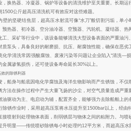
业，换热器、冷凝器、锅炉等设备的清洗维护至关重要。长期运
1500公斤超高压清洗机可有效应对这些难题。
内壁的坚硬结焦层，超高压水射流可像“水刀”般切割污垢，单小
、预热器、初冷器、空分油冷器、空预器、汽轮机、凝结器、热
化工、采矿等行业中，该设备能够清洗大型设备表面的严重油污
材质泵头，具备良好的耐磨损、抗压、耐腐蚀性能，确保在恶劣
统化学清洗常因强酸腐蚀、废液污染等问题让企业陷入“清洗—损
的金属渗氢损伤，还可使设备寿命延长30%以上。
高效的除锈利器
驶，船身与船底因电化学腐蚀及海洋生物影响而产生锈蚀，不仅
锈方法在操作过程中产生大量飞扬的沙尘，对空气质量造成严重
燃油驱动为主、电启动为辅，配置齐全，能够强力去除船舶上的
行除锈作业时，采用超高压泵将水压提升至1500bar以上，经
直接喷射到处理物体表面，削弱锈层与物体之间的粘附力。与喷
提升明显——传统喷砂除锈每小时处理约12平方米，而超高压水