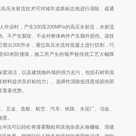
超高压水射流技术可对城市道路标志线进行清除、疏通
业时，产生100至200MPa的高压水射流，水射流
动、不产生裂纹、不会对桥体构件产生额外损伤。该技
喷出200升水，通过高压水流对混凝土进行切割，巧
至60米防撞墙，施工所产生的噪声较传统工艺大幅降
深度清洁，以及建筑物外墙的强力去污，包括石材和混
复材料提供良好粘结力）、选择性清除低强度或损伤部
等显著优势。
具、五金、造船、航空、汽车、铁路、水泥厂、冶金、
场景。
水枪冲洗可以轻松将漆雾颗粒和其他杂质从格栅板、滑撬