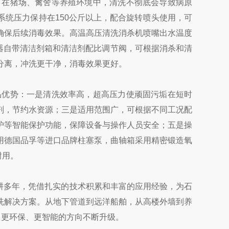
。在猪场、禽舍等养殖环境中，清洗不彻底会导致病原
统压力保持在150公斤以上，配合旋转喷头使用，可
确保后续消毒效果。高温高压清洗消杀机喷嘴出水温度
机器自带清洁剂箱和清洁剂配比调节阀，可根据消杀和清
分离，冲洗更干净，消毒效果更好。
品优势：一是清洗效率高，超高压力使顽固污垢在短时
剂，节约水资源；三是适用范围广，可根据不同工况配
护等智能保护功能，保障设备与操作人员安全；五是操
用德国品孚等进口品牌柱塞泵，曲轴箱采用精密锻造氧
耐用。
深耕多年，凭借扎实的技术积累和丰富的应用经验，为石
洗解决方案。从地下管道到远洋船舶，从高楼外墙到养
、更环保、更智能的方向不断升级。