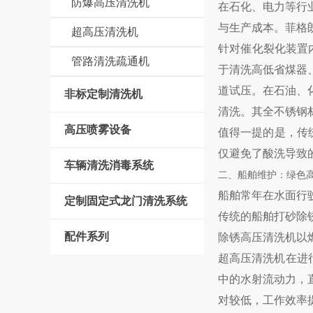
防爆高压清洗机
在石化、电力等行
与生产成本。菲格朗
超高压清洗机
针对催化裂化装置
管路清洗疏通机
于清洗高低省煤器
道试压。在石油、
非标定制清洗机
清洗。其全不锈钢
高压喷雾设备
值得一提的是，传
仅避免了酸洗导致
车辆清洗消毒系统
二、船舶维护：绿色
船舶常年在水面行
定制固定式龙门清洗系统
传统的船舶打砂除
配件系列
除锈高压清洗机以
超高压清洗机在进
中的水射流动力，
对较低，工作效率