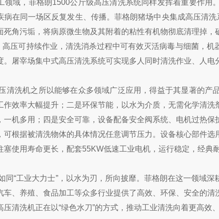
工领域，菲格朗1500公斤级高压清洗系统同样发挥着重要作用
疾病在同一场区反复发生、传播。菲格朗猪场中央集成高压清洗系
面死角污垢，将病原微生物及其附着的粘性有机物彻底清理掉，
高温、高压可持续作业，清洗消杀过程中可有效灭活病毒与细菌，
度。屠宰场集中式高压清洗系统可实现多人同时清洗作业、人电
斤高压清洗机之所以能够在众多领域广泛应用，得益于其显著的产
工作效率大幅提升；二是环保节能，以水为介质，无需化学清洗
，一机多用；四是安全可靠，设备配备安全阀系统、电机过热保
，可根据被清洗物体的具体情况任意调节压力。设备核心部件选
柱塞使用寿命更长，配套55KW低速工业电机，运行稳定，经典
高压如同“工业大力士”，以水为刃，所向披靡。菲格朗在这一领域
汽车、养殖、食品加工等众多行业提供了高效、环保、安全的清
高压清洗机正在以“绿色水刀”的方式，推动工业清洗向着更高效